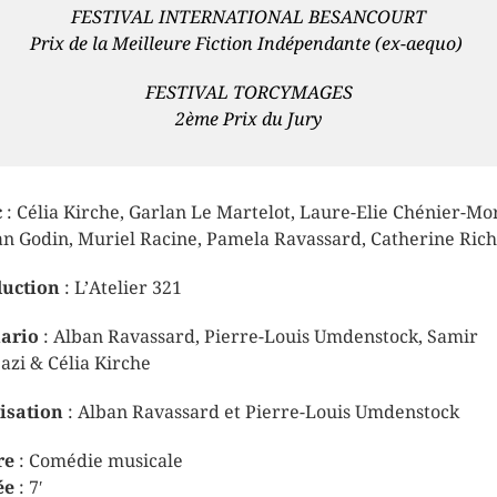
FESTIVAL INTERNATIONAL BESANCOURT
Prix de la Meilleure Fiction Indépendante
(ex-aequo)
FESTIVAL TORCYMAGES
2ème Prix du Jury
c
: Célia Kirche, Garlan Le Martelot, Laure-Elie Chénier-Mo
an Godin, Muriel Racine, Pamela Ravassard, Catherine Ric
uction
: L’Atelier 321
nario
: Alban Ravassard, Pierre-Louis Umdenstock, Samir
azi & Célia Kirche
isation
: Alban Ravassard et Pierre-Louis Umdenstock
re
: Comédie musicale
ée
: 7′