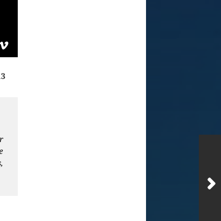
13
r
e
,