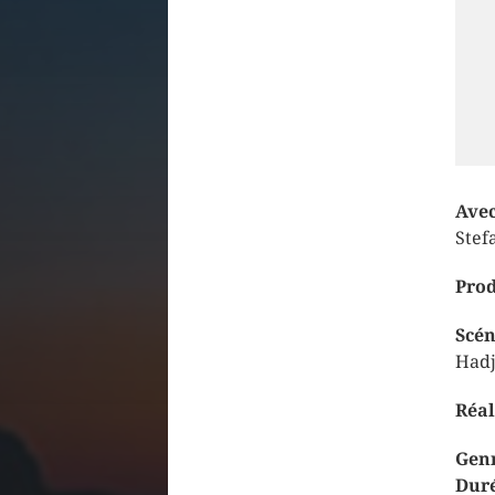
Ave
Stef
Prod
Scé
Hadj
Réal
Gen
Dur