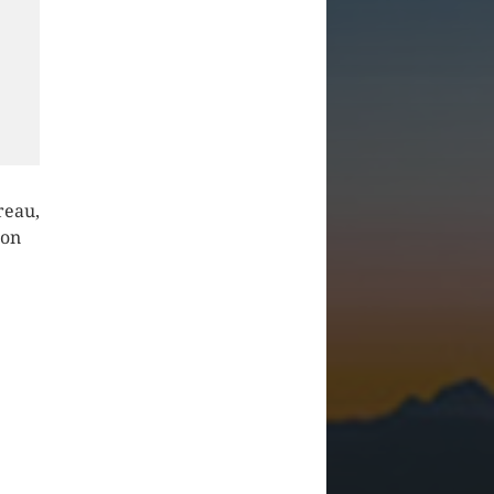
reau,
hon